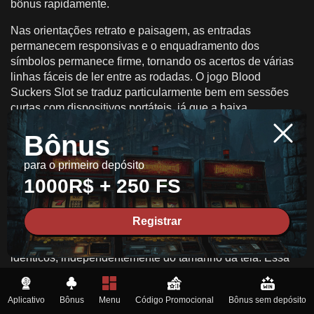
bônus rapidamente.
Nas orientações retrato e paisagem, as entradas
permanecem responsivas e o enquadramento dos
símbolos permanece firme, tornando os acertos de várias
linhas fáceis de ler entre as rodadas. O jogo Blood
Suckers Slot se traduz particularmente bem em sessões
curtas com dispositivos portáteis, já que a baixa
volatilidade suaviza a experiência mesmo em breves
Bônus
períodos de jogo. A continuidade visual garante que a
atmosfera sobreviva à transição de telas maiores para
para o primeiro depósito
dispositivos móveis sem perder o caráter.
1000R$ + 250 FS
A versão da NetEnt também mantém matemática
consistente e comportamento de recursos em todos os
Registrar
dispositivos, de modo que os pagamentos, a frequência de
acertos e a sensação de rodadas grátis permanecem
idênticos, independentemente do tamanho da tela. Essa
uniformidade mantém o progresso e as expectativas
alinhados, independentemente de a sessão começar no
Aplicativo
Bônus
Menu
Código Promocional
Bônus sem depósito
desktop ou continuar no celular no final do dia.