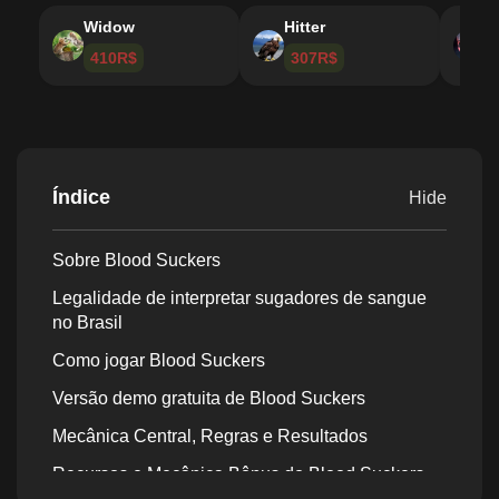
Widow
Hitter
G
410R$
307R$
Índice
Hide
Sobre Blood Suckers
Legalidade de interpretar sugadores de sangue
no Brasil
Como jogar Blood Suckers
Versão demo gratuita de Blood Suckers
Mecânica Central, Regras e Resultados
Recursos e Mecânica Bônus do Blood Suckers