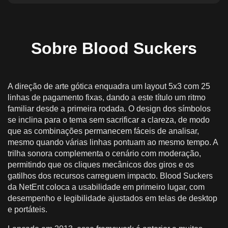
Blood Suckers RTP, Volatilidade e Potencial
Máximo de Vitória
Como abordar sugadores de sangue de forma
Sobre Blood Suckers
responsável
Jogando Blood Suckers Online por dinheiro real
no Brasil
A direção de arte gótica enquadra um layout 5x3 com 25
Depósitos, Pagamentos e Jogo Responsável no
linhas de pagamento fixas, dando a este título um ritmo
Brasil
familiar desde a primeira rodada. O design dos símbolos
se inclina para o tema sem sacrificar a clareza, de modo
Versão móvel do Blood Suckers
que as combinações permanecem fáceis de analisar,
mesmo quando várias linhas pontuam ao mesmo tempo. A
trilha sonora complementa o cenário com moderação,
permitindo que os cliques mecânicos dos giros e os
gatilhos dos recursos carreguem impacto. Blood Suckers
da NetEnt coloca a usabilidade em primeiro lugar, com
desempenho e legibilidade ajustados em telas de desktop
e portáteis.