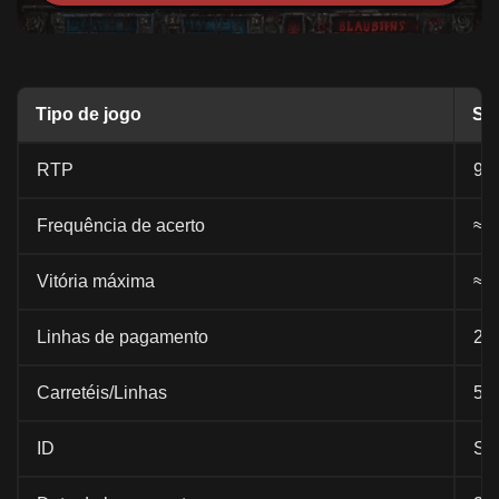
Tipo de jogo
Slo
RTP
98
Frequência de acerto
≈4
Vitória máxima
≈a
Linhas de pagamento
25
Carretéis/Linhas
5x
ID
Su